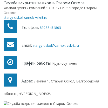
Служба вскрытия замков в Старом Осколе
Филиал группы компаний "ОТКРЫТИЕ" в городе Старом
Осколе
staryy-oskol.zamok-vskrit.ru
Телефон:
89258454803
Email:
staryy-oskol@zamok-vskrit.ru
График работы:
Круглосуточно
Адрес:
Ленина 1
,
Старый Оскол
,
Белгородская
область
,
#VREGION_INDEX#
,